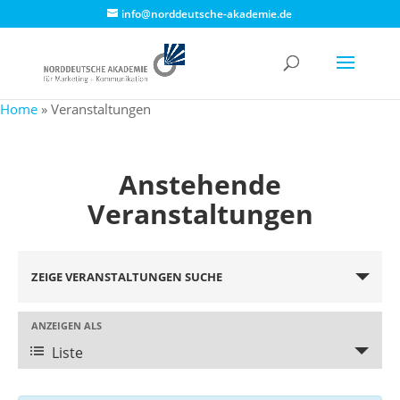
info@norddeutsche-akademie.de
Home
»
Veranstaltungen
Anstehende
Veranstaltungen
Veranstaltungen
Suche
ZEIGE VERANSTALTUNGEN SUCHE
und
Ansichten,
Navigation
Veranstaltung
ANZEIGEN ALS
Ansichten-
Liste
Navigation