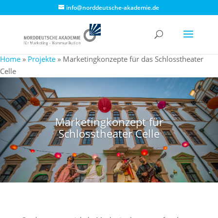
info@norddeutsche-akademie.de
Home
»
Projekte
»
Marketingkonzepte für das Schlosstheater
Celle
Marketingkonzept für
Schlosstheater Celle