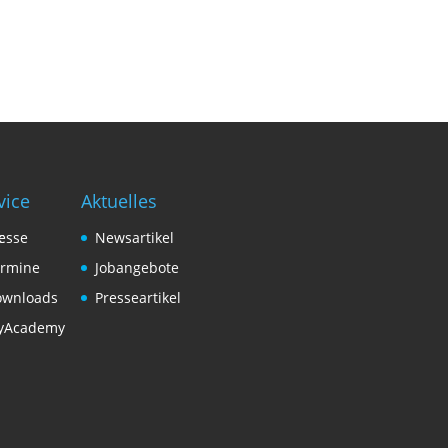
vice
Aktuelles
esse
Newsartikel
rmine
Jobangebote
ownloads
Presseartikel
yAcademy