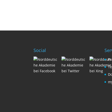
Social
Ser
Pr
Te
D
m