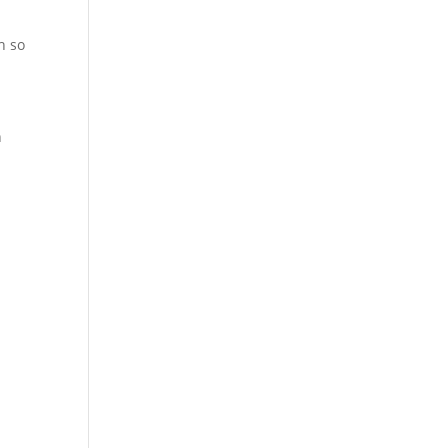
h so
n